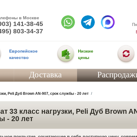
елефоны в Москве
903) 141-38-45
Пн
495) 803-34-37
Европейское
Низкие
качество
цены
Доставка
Распродаж
ки, Peli Дуб Brown AN-907, срок службы - 20 лет
т 33 класс нагрузки, Peli Дуб Brown AN
 - 20 лет
ьное покрытие, сочетающее в себе доступную цену, совре