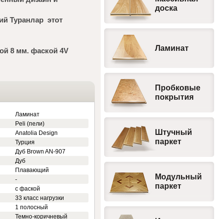
доска
ий Туранлар этот
Ламинат
й 8 мм. фаской 4V
Пробковые
покрытия
Ламинат
Peli (пели)
Штучный
Anatolia Design
паркет
Турция
Дуб Brown AN-907
Дуб
Плавающий
Модульный
-
паркет
с фаской
33 класс нагрузки
1 полосный
Темно-коричневый