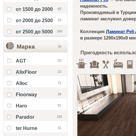
надежность.
от 1500 до 2000
83
Производимый в Турции 
ламинат заслужил довер
от 2000 до 2500
24
Коллекция
Ламинат Peli 
от 2500 до 5000
349
в размере 1290х190х8 мм
Марка
Пригодность использ
AGT
20
AlixFloor
23
Alloc
72
Floorway
28
Haro
91
Parador
165
ter Hurne
31