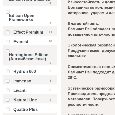
Износостойкость и долг
4
Большинство коллекций P
истиранию, ударам и дав
Edition Open
Frameworks
Влагостойкость:
4
Ламинат Peli обладает в
Effect Premium
14
повышенной влажностью,
Everest
10
Экологическая безопасн
Продукция имеет допуск 
Herringbone Edition
спальнях.
(Английская ёлка)
9
Совместимость с теплы
Hydron 600
9
Ламинат Peli подходит д
28°C.
Immenso
8
Эстетическое разнообра
Livanti
8
Производитель предлага
материалов. Поверхност
Natural Line
9
реалистичности.
Quattro Plus
5