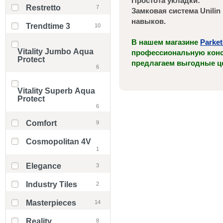
Простота укладки:
Restretto
7
Замковая система Unili
навыков.
Trendtime 3
10
В нашем магазине
Parke
Vitality Jumbo Aqua
профессиональную конс
Protect
предлагаем выгодные ц
6
Vitality Superb Aqua
Protect
6
Comfort
9
Cosmopolitan 4V
1
Elegance
3
Industry Tiles
2
Masterpieces
14
Reality
8