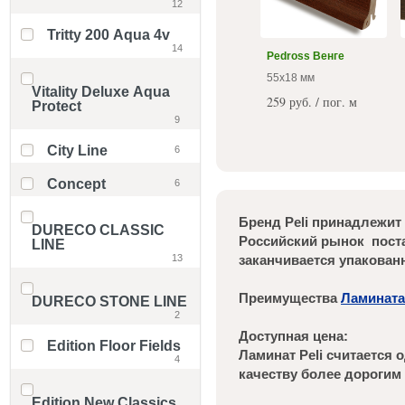
12
Tritty 200 Aqua 4v
14
Pedross Венге
55x18 мм
Vitality Deluxe Aqua
259 руб. / пог. м
Protect
9
City Line
6
Concept
6
Бренд Peli принадлежит 
DURECO CLASSIC
Российский рынок поста
LINE
13
заканчивается упакова
Преимущества
Ламината 
DURECO STONE LINE
2
Доступная цена:
Edition Floor Fields
Ламинат Peli считается
4
качеству более дорогим
Edition New Classics