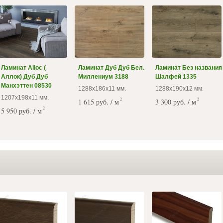
Ламинат Alloc (
Ламинат Дуб Дуб Бел.
Ламинат Без названия
Аллок) Дуб Дуб
Миллениум 3188
Шалфей 1335
Манхэттен 08530
1288х186х11 мм.
1288х190х12 мм.
1207х198х11 мм.
2
2
1 615 руб. / м
3 300 руб. / м
2
5 950 руб. / м