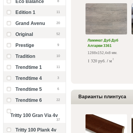
Eco Balance
8
Edition 1
11
Grand Avenu
20
Original
52
Ламинат Дуб Дуб
Prestige
9
Алгарви 3361
1288х152,4х8 мм.
Tradition
10
2
1 320 руб. / м
Trendtime 1
11
Trendtime 4
3
Trendtime 5
6
Варианты плинтуса
Trendtime 6
22
Tritty 100 Gran Via 4v
37
Tritty 100 Plank 4v