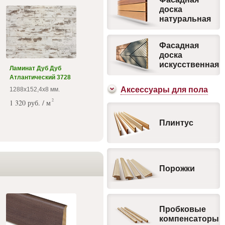
доска
натуральная
Фасадная
доска
искусственная
Ламинат Дуб Дуб
Атлантический 3728
Аксесcуары для пола
1288х152,4х8 мм.
2
1 320 руб. / м
Плинтус
Порожки
Пробковые
компенсаторы