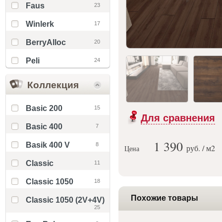
Faus
23
Winlerk
17
BerryAlloc
20
Peli
24
Коллекция
Basic 200
15
Для сравнения
Basic 400
7
1 390
Basik 400 V
8
руб. / м
2
Цена
Classic
11
Classic 1050
18
Похожие товары
Classic 1050 (2V+4V)
25