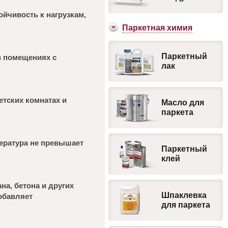
ойчивость к нагрузкам,
Паркетная химия
Паркетный
в помещениях с
лак
етских комнатах и
Масло для
паркета
пература не превышает
Паркетный
клей
а, бетона и других
Шпаклевка
обавляет
для паркета