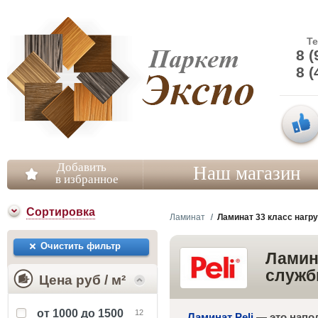
Т
8 (
8 (
Добавить
Наш магазин
в избранное
Сортировка
Ламинат
Ламинат 33 класс нагруз
Очистить фильтр
Ламина
службы
Цена руб / м²
от 1000 до 1500
12
Ламинат Peli
— это напол