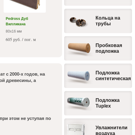
Кольца на
Pedross Дуб
трубы
Вилликана
80x16 мм
605 руб. / пог. м
Пробковая
подложка
Подложка
т с 2000-х годов, на
синтетическая
ой древесины, а
Подложка
Tuplex
ри этом не уступая по
Увлажнители
воздуха