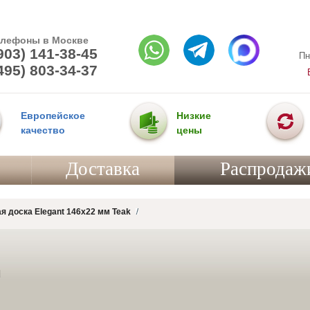
елефоны в Москве
903) 141-38-45
Пн
495) 803-34-37
Европейское
Низкие
качество
цены
Доставка
Распродаж
я доска Elegant 146x22 мм Teak
d