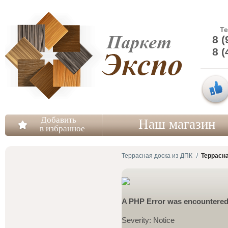
Т
8 (
8 (
Добавить
Наш магазин
в избранное
Террасная доска из ДПК
Террасна
A PHP Error was encountere
Severity: Notice