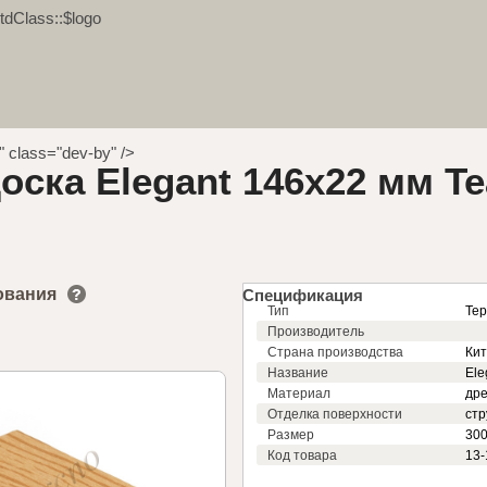
tdClass::$logo
"" class="dev-by" />
оска Elegant 146x22 мм Te
ования
Спецификация
Тип
Тер
Производитель
Страна производства
Ки
Название
Ele
Материал
др
Отделка поверхности
стр
Размер
300
Код товара
13-