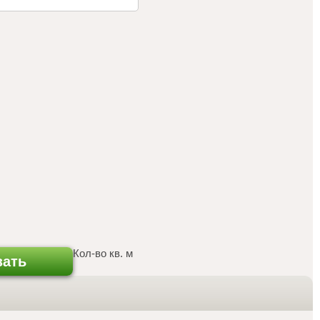
Кол-во кв. м
зать