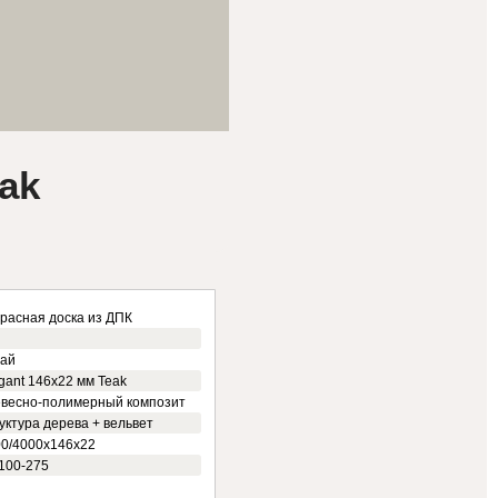
ak
расная доска из ДПК
тай
gant 146x22 мм Teak
евесно-полимерный композит
уктура дерева + вельвет
0/4000х146х22
100-275