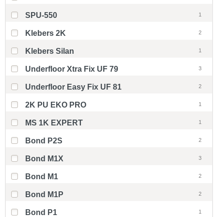
SPU-550
1
Klebers 2K
2
Klebers Silan
1
Underfloor Xtra Fix UF 79
3
Underfloor Easy Fix UF 81
2
2K PU EKO PRO
1
MS 1K EXPERT
1
Bond P2S
2
Bond M1X
3
Bond M1
2
Bond M1P
2
Bond P1
1