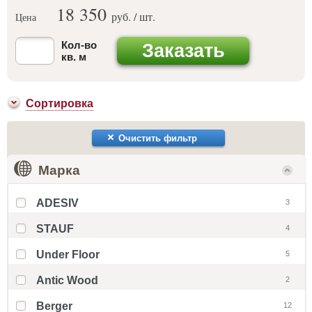
18 350
руб. / шт.
Цена
Кол-во
Заказать
кв. м
Сортировка
Очистить фильтр
Марка
ADESIV
3
STAUF
4
Under Floor
5
Antic Wood
2
Berger
12