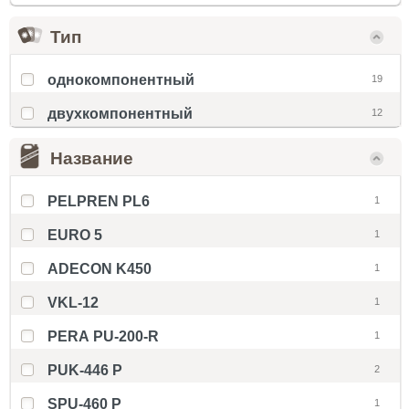
Тип
однокомпонентный
19
двухкомпонентный
12
Название
PELPREN PL6
1
EURO 5
1
ADECON K450
1
VKL-12
1
PERA PU-200-R
1
PUK-446 P
2
SPU-460 P
1