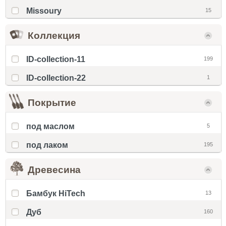
Missoury
15
Коллекция
ID-collection-11
199
ID-collection-22
1
Покрытие
под маслом
5
под лаком
195
Древесина
Бамбук HiTech
13
Дуб
160