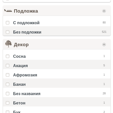
Подложка
С подложкой
80
Без подложки
521
Декор
Cосна
1
Акация
5
Афромозия
1
Банан
1
Без названия
28
Бетон
1
Бук
2