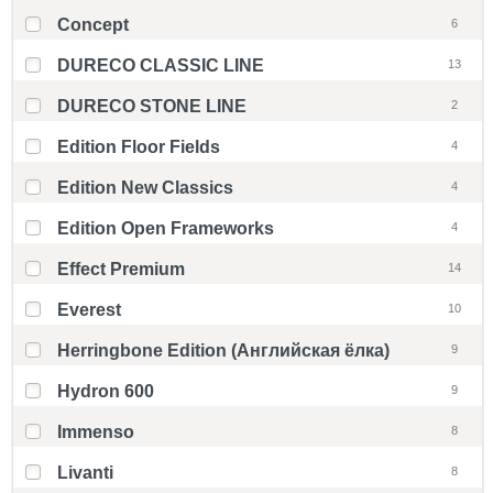
Concept
6
DURECO CLASSIC LINE
13
DURECO STONE LINE
2
Edition Floor Fields
4
Edition New Classics
4
Edition Open Frameworks
4
Effect Premium
14
Everest
10
Herringbone Edition (Английская ёлка)
9
Hydron 600
9
Immenso
8
Livanti
8