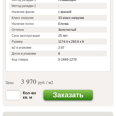
Метод укладки 1
Плавающий
Метод укладки 2
-
Наличие фаски
с фаской
Класс нагрузки
33 класс нагрузки
Наличие полос
Елочка
Оттенок
Золотистый
Срок эксплуатации
25 лет
Размер
1174.4 x 293.6 x 8
м2 в упаковке
2.07
Досок в упаковке
6
Код товара
5-1693-1270
3 970
руб. / м
2
Цена
Кол-во
Заказать
кв. м