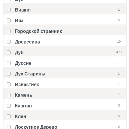
Вишня
1
Вяз
5
Городской странник
1
Древесина
10
Дуб
473
Дуссие
1
Дух Старины
1
Известняк
1
Камень
7
Каштан
3
Клен
5
Лоскутное Дерево
2