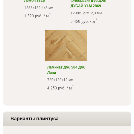
Лемон 3315
Флоорвэй) Дуб ДУБ
ДУБАЙ YLM 2869
1288х152,4х8 мм.
1200х127х12,3 мм.
2
1 320 руб. / м
2
3 450 руб. / м
Ламинат Дуб 504 Дуб
Липи
720х129х12 мм
2
4 250 руб. / м
Варианты плинтуса