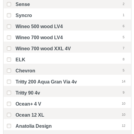
Sense
2
Syncro
1
Wineo 500 wood LV4
6
Wineo 700 wood LV4
5
Wineo 700 wood XXL 4V
7
ELK
8
Chevron
5
Tritty 200 Aqua Gran Via 4v
14
Tritty 90 4v
9
Ocean+ 4 V
10
Ocean 12 XL
10
Anatolia Design
12