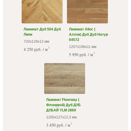
Ламинат Дуб 504 Дуб
Ламинат Alloc (
Липи
Аллок) Дуб Дуб Натур
04572
720х129х12 мм
1207х198х11 мм.
2
4 250 руб. / м
2
5 950 руб. / м
Ламинат Floorway (
Флоорвэй) Дуб ДУБ
ДУБАЙ YLM 2869
1200х127х12,3 мм.
2
3 450 руб. / м