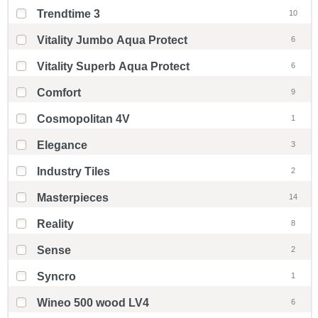
Trendtime 3
10
Vitality Jumbo Aqua Protect
6
Vitality Superb Aqua Protect
6
Comfort
9
Cosmopolitan 4V
1
Elegance
3
Industry Tiles
2
Masterpieces
14
Reality
8
Sense
2
Syncro
1
Wineo 500 wood LV4
6