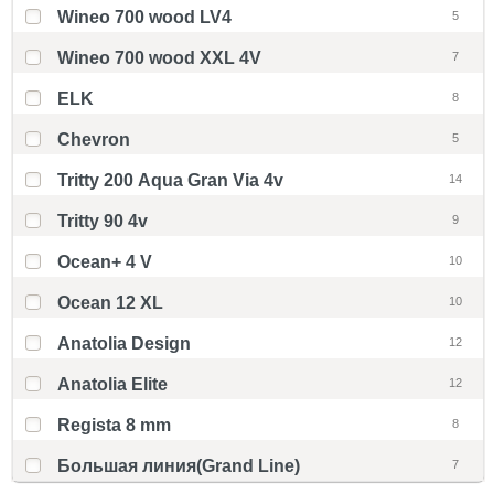
Wineo 700 wood LV4
5
Wineo 700 wood XXL 4V
7
ELK
8
Chevron
5
Tritty 200 Aqua Gran Via 4v
14
Tritty 90 4v
9
Ocean+ 4 V
10
Ocean 12 XL
10
Anatolia Design
12
Anatolia Elite
12
Regista 8 mm
8
Большая линия(Grand Line)
7