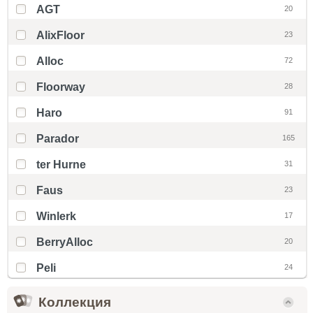
AGT
20
AlixFloor
23
Alloc
72
Floorway
28
Haro
91
Parador
165
ter Hurne
31
Faus
23
Winlerk
17
BerryAlloc
20
Peli
24
Коллекция