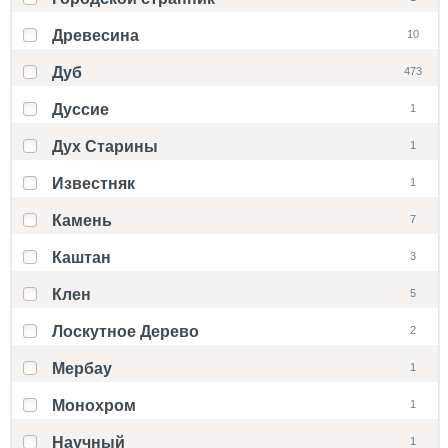
Древесина
10
Дуб
473
Дуссие
1
Дух Старины
1
Известняк
1
Камень
7
Каштан
3
Клен
5
Лоскутное Дерево
2
Мербау
1
Монохром
1
Научный
1