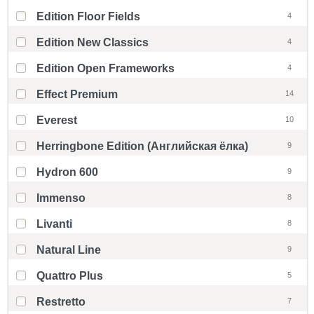
Edition Floor Fields
4
Edition New Classics
4
Edition Open Frameworks
4
Effect Premium
14
Everest
10
Herringbone Edition (Английская ёлка)
9
Hydron 600
9
Immenso
8
Livanti
8
Natural Line
9
Quattro Plus
5
Restretto
7