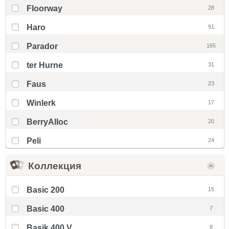
Floorway
28
Haro
91
Parador
165
ter Hurne
31
Faus
23
Winlerk
17
BerryAlloc
20
Peli
24
Коллекция
Basic 200
15
Basic 400
7
Basik 400 V
8