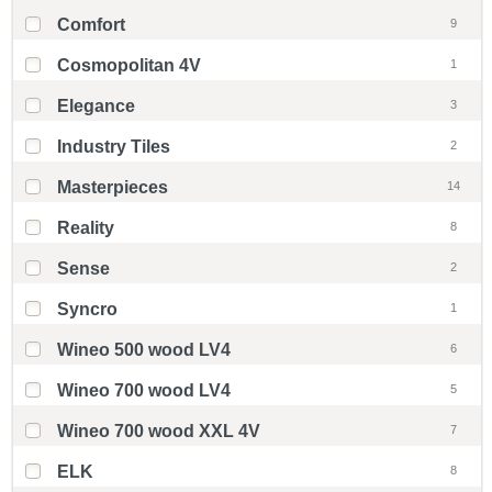
Comfort
9
Cosmopolitan 4V
1
Elegance
3
Industry Tiles
2
Masterpieces
14
Reality
8
Sense
2
Syncro
1
Wineo 500 wood LV4
6
Wineo 700 wood LV4
5
Wineo 700 wood XXL 4V
7
ELK
8