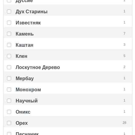
Дуссие
1
Дух Старины
1
Известняк
1
Камень
7
Каштан
3
Клен
5
Лоскутное Дерево
2
Мербау
1
Монохром
1
Научный
1
Оникс
1
Орех
28
Песчаник
1