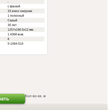
-
с фаской
33 класс нагрузки
1 полосный
Серый
30 лет
1257х190.5х12 мм.
1.4368 м.кв.
6
5-1094-510
Кол-во кв. м
зать