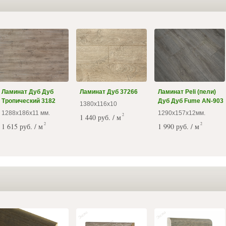
Ламинат Дуб Дуб
Ламинат Дуб 37266
Ламинат Peli (пели)
Тропический 3182
Дуб Дуб Fume AN-903
1380х116х10
1288х186х11 мм.
1290х157х12мм.
2
1 440 руб. / м
2
2
1 615 руб. / м
1 990 руб. / м