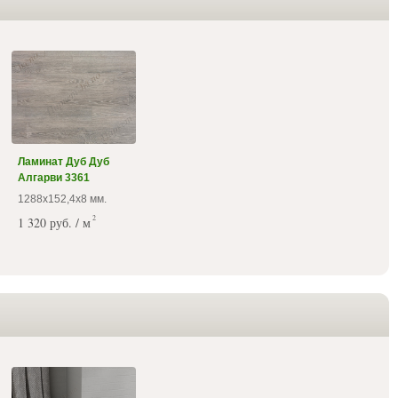
Ламинат Дуб Дуб
Алгарви 3361
1288х152,4х8 мм.
2
1 320 руб. / м