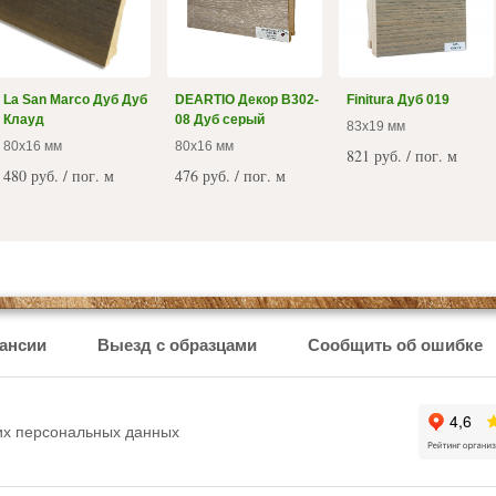
La San Marco Дуб Дуб
DEARTIO Декор B302-
Finitura Дуб 019
Клауд
08 Дуб серый
83x19 мм
80x16 мм
80x16 мм
821 руб. / пог. м
480 руб. / пог. м
476 руб. / пог. м
ансии
Выезд с образцами
Сообщить об ошибке
ших персональных данных