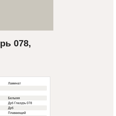
рь 078,
Ламинат
Бельгия
Дуб Глазурь 078
Дуб
Плавающий