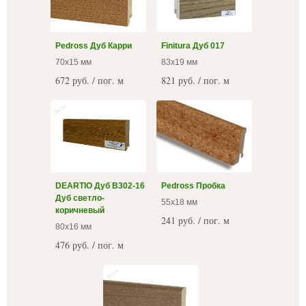
Pedross Дуб Карри
Finitura Дуб 017
70x15 мм
83x19 мм
672 руб. / пог. м
821 руб. / пог. м
DEARTIO Дуб B302-16
Pedross Пробка
Дуб светло-
55x18 мм
коричневый
241 руб. / пог. м
80x16 мм
476 руб. / пог. м