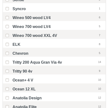
Syncro
1
Wineo 500 wood LV4
6
Wineo 700 wood LV4
5
Wineo 700 wood XXL 4V
7
ELK
8
Chevron
5
Tritty 200 Aqua Gran Via 4v
14
Tritty 90 4v
9
Ocean+ 4 V
10
Ocean 12 XL
10
Anatolia Design
12
Anatolia Elite
12