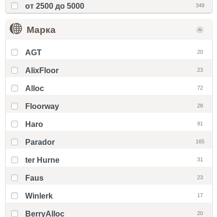
от 2500 до 5000
349
Марка
AGT
20
AlixFloor
23
Alloc
72
Floorway
28
Haro
91
Parador
165
ter Hurne
31
Faus
23
Winlerk
17
BerryAlloc
20