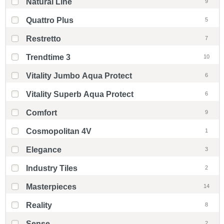
Natural Line
9
Quattro Plus
5
Restretto
7
Trendtime 3
10
Vitality Jumbo Aqua Protect
6
Vitality Superb Aqua Protect
6
Comfort
9
Cosmopolitan 4V
1
Elegance
3
Industry Tiles
2
Masterpieces
14
Reality
8
Sense
2