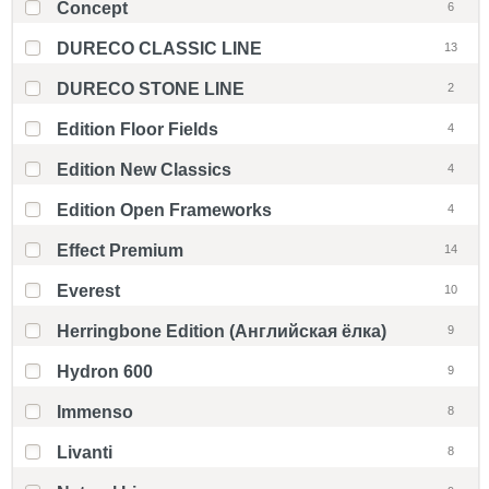
Concept
6
DURECO CLASSIC LINE
13
DURECO STONE LINE
2
Edition Floor Fields
4
Edition New Classics
4
Edition Open Frameworks
4
Effect Premium
14
Everest
10
Herringbone Edition (Английская ёлка)
9
Hydron 600
9
Immenso
8
Livanti
8