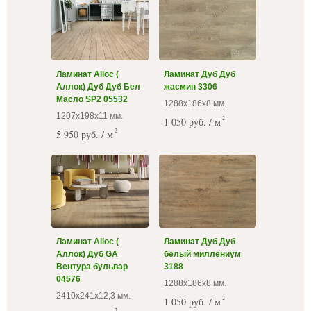
Ламинат Alloc (
Ламинат Дуб Дуб
Аллок) Дуб Дуб Бел
жасмин 3306
Масло SP2 05532
1288х186х8 мм.
1207х198х11 мм.
2
1 050 руб. / м
2
5 950 руб. / м
Ламинат Alloc (
Ламинат Дуб Дуб
Аллок) Дуб GA
белый миллениум
Вентура бульвар
3188
04576
1288х186х8 мм.
2410х241х12,3 мм.
2
1 050 руб. / м
2