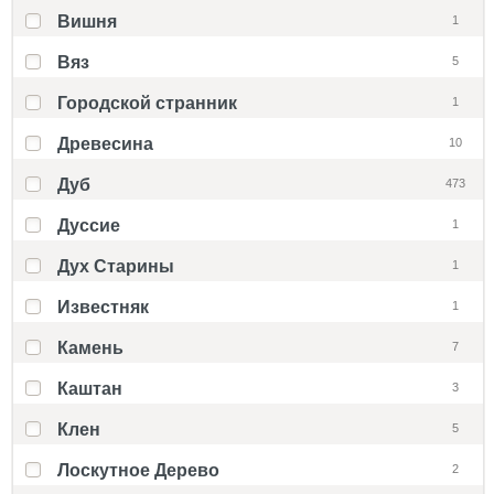
Вишня
1
Вяз
5
Городской странник
1
Древесина
10
Дуб
473
Дуссие
1
Дух Старины
1
Известняк
1
Камень
7
Каштан
3
Клен
5
Лоскутное Дерево
2