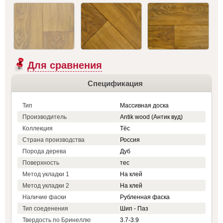
Для сравнения
Спецификация
Тип
Массивная доска
Производитель
Antik wood (Антик вуд)
Коллекция
Тёс
Страна производства
Россия
Порода дерева
Дуб
Поверхность
тес
Метод укладки 1
На клей
Метод укладки 2
На клей
Наличие фаски
Рубленная фаска
Тип соеденения
Шип - Паз
Твердость по Бринеллю
3.7-3.9