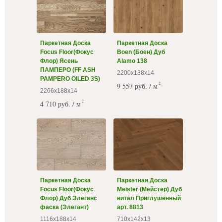
Паркетная Доска
Паркетная Доска
Focus Floor(Фокус
Boen (Боен) Дуб
Флор) Ясень
Alamo 138
ПАМПЕРО (FF ASH
2200х138х14
PAMPERO OILED 3S)
2
9 557 руб. / м
2266х188х14
2
4 710 руб. / м
Паркетная Доска
Паркетная Доска
Focus Floor(Фокус
Meister (Мейстер) Дуб
Флор) Дуб Элеганс
витал Приглушённый
фаска (Элегант)
арт. 8813
1116х188х14
710х142х13