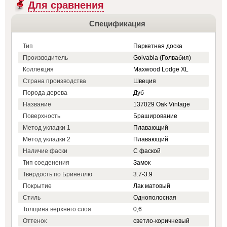
Для сравнения
Спецификация
Тип
Паркетная доска
Производитель
Golvabia (Голвабия)
Коллекция
Maxwood Lodge XL
Страна производства
Швеция
Порода дерева
Дуб
Название
137029 Oak Vintage
Поверхность
Браширование
Метод укладки 1
Плавающий
Метод укладки 2
Плавающий
Наличие фаски
С фаской
Тип соеденения
Замок
Твердость по Бринеллю
3.7-3.9
Покрытие
Лак матовый
Стиль
Однополосная
Толщина верхнего слоя
0,6
Оттенок
светло-коричневый