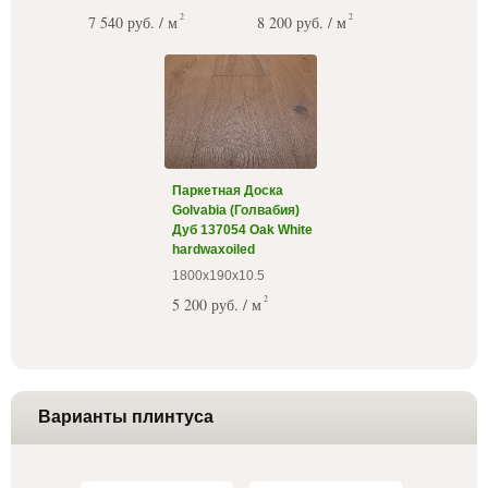
2
2
7 540 руб. / м
8 200 руб. / м
Паркетная Доска
Golvabia (Голвабия)
Дуб 137054 Oak White
hardwaxoiled
1800х190х10.5
2
5 200 руб. / м
Варианты плинтуса