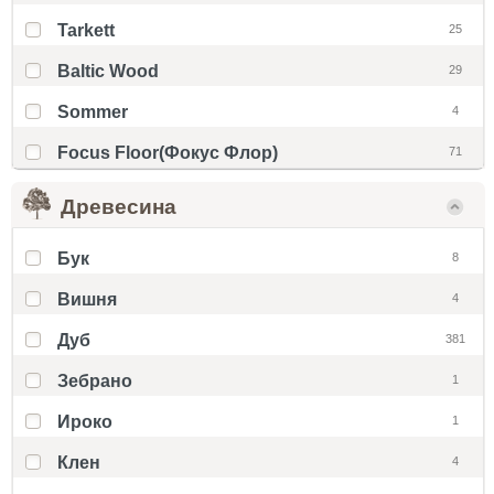
Tarkett
25
Baltic Wood
29
Sommer
4
Focus Floor(Фокус Флор)
71
Древесина
Бук
8
Вишня
4
Дуб
381
Зебрано
1
Ироко
1
Клен
4