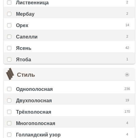
Лиственница
2
Мербау
2
Орех
14
Сапелли
2
Ясень
42
Ятоба
1
Стиль
Однополосная
236
Двухполосная
19
Трёхполосная
170
Многополосная
4
Голландский узор
4