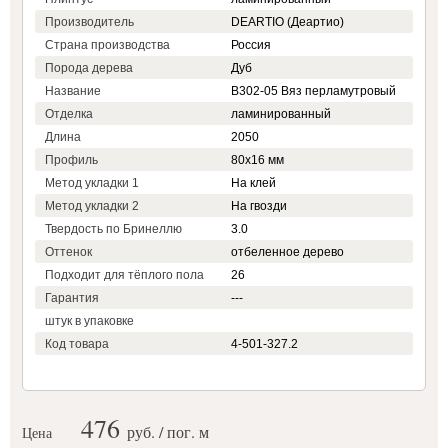
Производитель
DEARTIO (Деартио)
Страна производства
Россия
Порода дерева
Дуб
Название
B302-05 Вяз перламутровый
Отделка
ламинированный
Длина
2050
Профиль
80x16 мм
Метод укладки 1
На клей
Метод укладки 2
На гвозди
Твердость по Бринеллю
3.0
Оттенок
отбеленное дерево
Подходит для тёплого пола
26
Гарантия
---
штук в упаковке
Код товара
4-501-327.2
476
руб. / пог. м
Цена