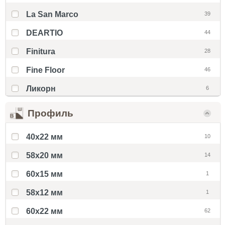
La San Marco
39
DEARTIO
44
Finitura
28
Fine Floor
46
Ликорн
6
Профиль
40x22 мм
10
58x20 мм
14
60x15 мм
1
58х12 мм
1
60x22 мм
62