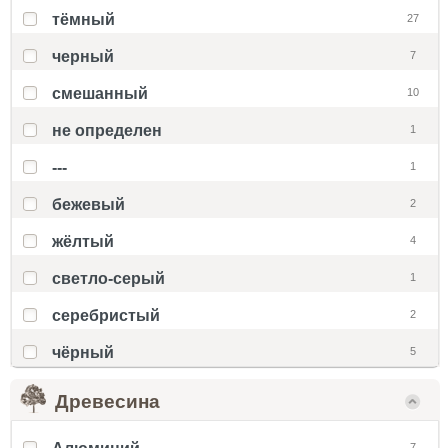
тёмный
27
черный
7
смешанный
10
не определен
1
---
1
бежевый
2
жёлтый
4
светло-серый
1
серебристый
2
чёрный
5
Древесина
7