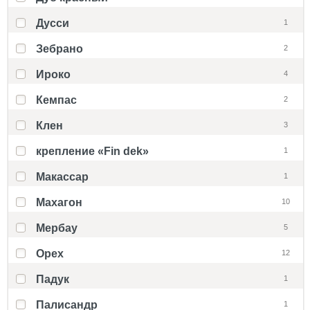
Дусси
1
Зебрано
2
Ироко
4
Кемпас
2
Клен
3
крепление «Fin dek»
1
Макассар
1
Махагон
10
Мербау
5
Орех
12
Падук
1
Палисандр
1