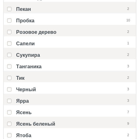
Пекан
2
Пробка
10
Розовое дерево
2
Сапели
1
Сукупира
2
Танганика
3
Тик
2
Черный
3
Ярра
3
Ясень
7
Ясень беленый
9
Ятоба
2