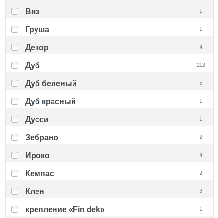
Вяз
1
Груша
1
Декор
4
Дуб
212
Дуб беленый
5
Дуб красный
1
Дусси
1
Зебрано
2
Ироко
4
Кемпас
2
Клен
3
крепление «Fin dek»
1