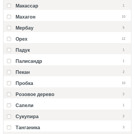
Макассар
1
Махагон
10
Мербау
5
Орех
12
Падук
1
Палисандр
1
Пекан
2
Пробка
10
Розовое дерево
2
Сапели
1
Сукупира
2
Танганика
3