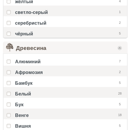
жёлтый
4
светло-серый
1
серебристый
2
чёрный
5
Древесина
Алюминий
7
Афромозия
2
Бамбук
5
Белый
28
Бук
5
Венге
18
Вишня
5