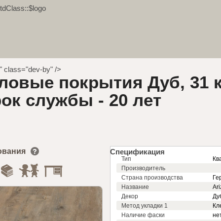
tdClass::$logo
"" class="dev-by" />
ловые покрытия Дуб, 31 
рок службы - 20 лет
ования
Спецификация
Тип
Кв
Производитель
Страна производства
Ге
Название
Ar
Декор
Ду
Метод укладки 1
Кл
Наличие фаски
не