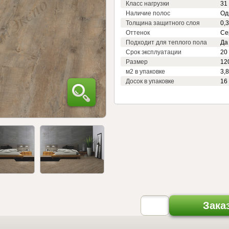
Класс нагрузки
31
Наличие полос
Од
Толщина защитного слоя
0,
Оттенок
Се
Подходит для теплого пола
Да
Срок эксплуатации
20
Размер
12
м2 в упаковке
3,8
Досок в упаковке
16
Зака