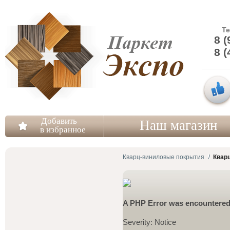
Т
8 (
8 (
Добавить
Наш магазин
в избранное
Кварц-виниловые покрытия
Кварц
A PHP Error was encountere
Severity: Notice