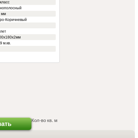
 класс
нополосный
3 мм
ро-Коричневый
 лет
00х180х2мм
9 м.кв.
Кол-во кв. м
зать