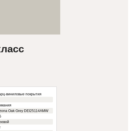
класс
арц-виниловые покрытия
рмания
izona Oak Grey DEI25114AMW
б
еевой
т