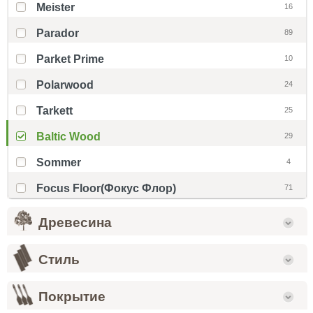
Meister
16
Parador
89
Parket Prime
10
Polarwood
24
Tarkett
25
Baltic Wood
29
Sommer
4
Focus Floor(Фокус Флор)
71
Древесина
Стиль
Покрытие