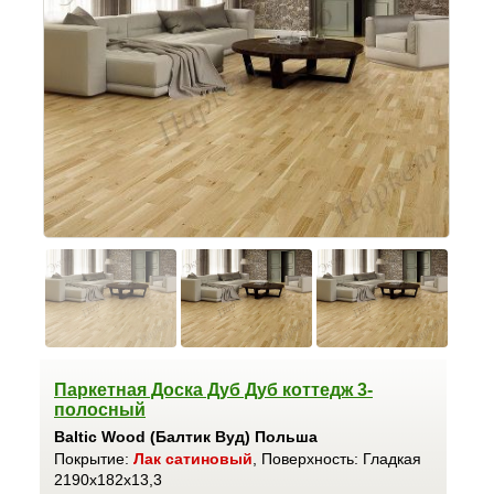
Паркетная Доска Дуб Дуб коттедж 3-
полосный
Baltic Wood (Балтик Вуд) Польша
Покрытие:
Лак сатиновый
, Поверхность: Гладкая
2190x182x13,3