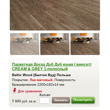
Паркетная Доска Дуб Дуб юник ( винсет)
CREAM & GREY 1-полосный
Baltic Wood (Балтик Вуд) Польша
Покрытие:
Лак матовый
, Поверхность:
Браширование 2200x182x14 мм
Для сравнения
Кол-во
Посмотреть
5 800
руб. кв.м.